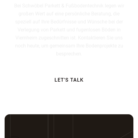
Bei Schwöbel Parkett & Fußbodentechnik legen wir
großen Wert auf eine persönliche Beratung, die
speziell auf Ihre Bedürfnisse und Wünsche bei der
Verlegung von Parkett und fugenlosen Böden in
Viernheim zugeschnitten ist. Kontaktieren Sie uns
noch heute, um gemeinsam Ihre Bodenprojekte zu
besprechen.
LET'S TALK