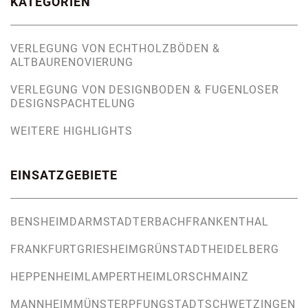
KATEGORIEN
VERLEGUNG VON ECHTHOLZBÖDEN &
ALTBAURENOVIERUNG
VERLEGUNG VON DESIGNBODEN & FUGENLOSER
DESIGNSPACHTELUNG
WEITERE HIGHLIGHTS
EINSATZGEBIETE
BENSHEIM
DARMSTADT
ERBACH
FRANKENTHAL
FRANKFURT
GRIESHEIM
GRÜNSTADT
HEIDELBERG
HEPPENHEIM
LAMPERTHEIM
LORSCH
MAINZ
MANNHEIM
MÜNSTER
PFUNGSTADT
SCHWETZINGEN