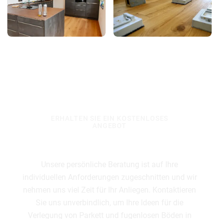
ERHALTEN SIE EIN KOSTENLOSES
ANGEBOT
Lernen Sie uns kennen
Unsere persönliche Beratung ist auf Ihre
individuellen Anforderungen zugeschnitten und wir
nehmen uns viel Zeit für Ihr Anliegen. Kontaktieren
Sie uns unverbindlich, um Ihre Ideen für die
Verlegung von Parkett und fugenlosen Böden in