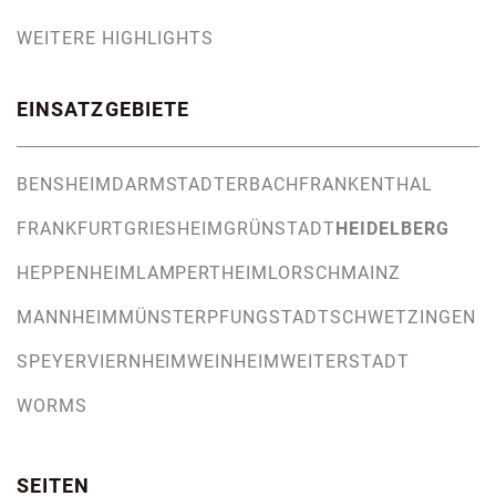
WEITERE HIGHLIGHTS
EINSATZGEBIETE
BENSHEIM
DARMSTADT
ERBACH
FRANKENTHAL
FRANKFURT
GRIESHEIM
GRÜNSTADT
HEIDELBERG
HEPPENHEIM
LAMPERTHEIM
LORSCH
MAINZ
MANNHEIM
MÜNSTER
PFUNGSTADT
SCHWETZINGEN
SPEYER
VIERNHEIM
WEINHEIM
WEITERSTADT
WORMS
SEITEN