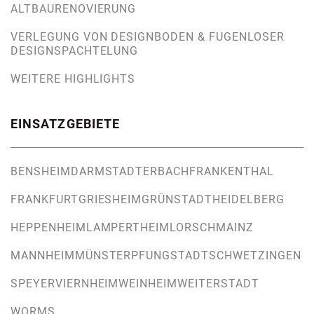
ALTBAURENOVIERUNG
VERLEGUNG VON DESIGNBODEN & FUGENLOSER
DESIGNSPACHTELUNG
WEITERE HIGHLIGHTS
EINSATZGEBIETE
BENSHEIM
DARMSTADT
ERBACH
FRANKENTHAL
FRANKFURT
GRIESHEIM
GRÜNSTADT
HEIDELBERG
HEPPENHEIM
LAMPERTHEIM
LORSCH
MAINZ
MANNHEIM
MÜNSTER
PFUNGSTADT
SCHWETZINGEN
SPEYER
VIERNHEIM
WEINHEIM
WEITERSTADT
WORMS