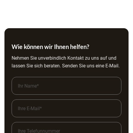
eine einfache Pflege.
Unsere Leistungen im Überblick:
Fachgerechte Demontage alter Leisten
Beratung zur Auswahl neuer Leisten
Wie können wir Ihnen helfen?
Montage neuer Sockelleisten und Fußleisten
Nehmen Sie unverbindlich Kontakt zu uns auf und
lassen Sie sich beraten. Senden Sie uns eine E-Mail.